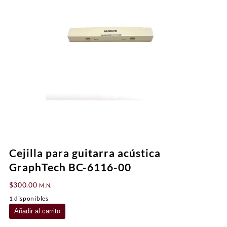
Cejilla para guitarra acústica
GraphTech BC-6116-00
$
300.00
M.N.
1 disponibles
Cejilla
Añadir al carrito
para