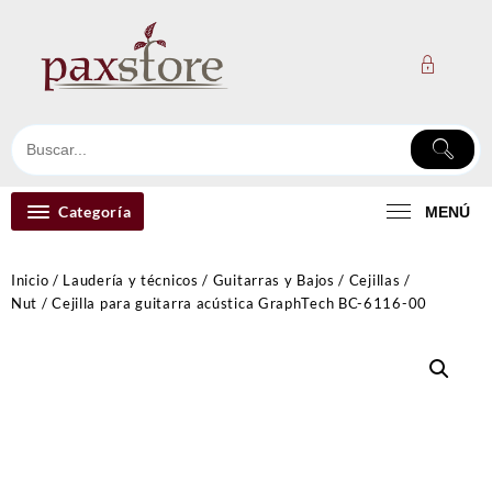
Ir
al
contenido
Categoría
MENÚ
Inicio
/
Laudería y técnicos
/
Guitarras y Bajos
/
Cejillas /
Nut
/ Cejilla para guitarra acústica GraphTech BC-6116-00