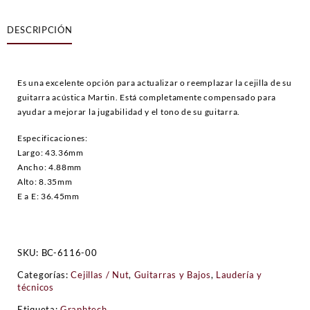
guitarra
acústica
DESCRIPCIÓN
GraphTech
BC-
6116-
00
Es una excelente opción para actualizar o reemplazar la cejilla de su
cantidad
guitarra acústica Martin. Está completamente compensado para
ayudar a mejorar la jugabilidad y el tono de su guitarra.
Especificaciones:
Largo: 43.36mm
Ancho: 4.88mm
Alto: 8.35mm
E a E: 36.45mm
SKU:
BC-6116-00
Categorías:
Cejillas / Nut
,
Guitarras y Bajos
,
Laudería y
técnicos
Etiqueta:
Graphtech