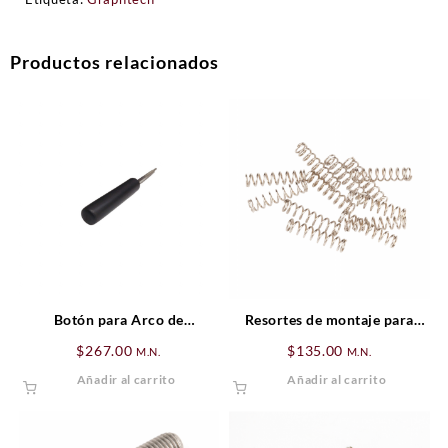
Productos relacionados
Botón para Arco de
Resortes de montaje para
Contrabajo Alemán 4/4
pastillas Humbucking Fender
$
267.00
$
135.00
M.N.
M.N.
3/4″
Añadir al carrito
Añadir al carrito