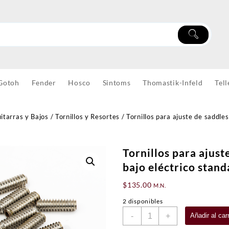
Gotoh
Fender
Hosco
Sintoms
Thomastik-Infeld
Tell
itarras y Bajos
/
Tornillos y Resortes
/ Tornillos para ajuste de saddles
Tornillos para ajust
bajo eléctrico stan
$
135.00
M.N.
2 disponibles
Tornillos
-
+
Añadir al carr
para