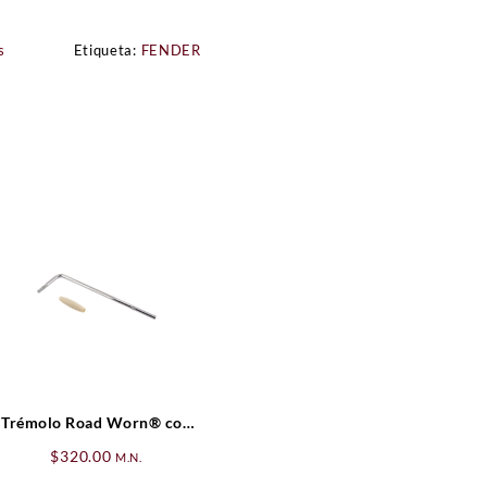
s
Etiqueta:
FENDER
Trémolo Road Worn® con
tip blanco antiquizado.
$
320.00
M.N.