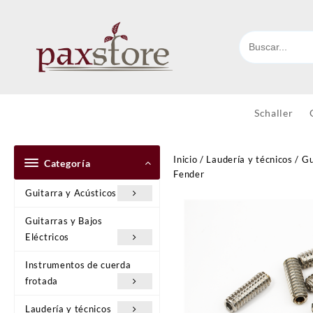
Ir
al
contenido
Schaller
Inicio
/
Laudería y técnicos
/
Gu
Categoría
Fender
Guitarra y Acústicos
Guitarras y Bajos
Eléctricos
Instrumentos de cuerda
frotada
Laudería y técnicos