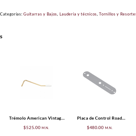
Categorías:
Guitarras y Bajos
,
Laudería y técnicos
,
Tornillos y Resorte
s
Trémolo American Vintage
Placa de Control Road
Stratocaster® Dorado
Worn® Telecaster®
$
525.00
$
480.00
M.N.
M.N.