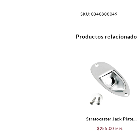
SKU:
0040800049
Productos relacionado
Stratocaster Jack Plate
Fender
$
255.00
M.N.