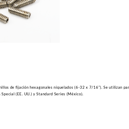
ajuste
de
saddles
de
bajo
eléctrico
standar
Fender
cantidad
illos de fijación hexagonales niquelados (6-32 x 7/16″). Se utilizan par
 Special (EE. UU.) y Standard Series (México).