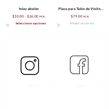
Inlay abulón
Placa para Talón de Violín/
Viola Abulón
Rango
$
10.00
-
$
26.00
$
79.00
M.N.
M.N.
de
Este
Seleccionar opciones
Añadir al carrito
precios:
producto
desde
tiene
$10.00
múltiples
hasta
variantes.
$26.00
Las
opciones
se
pueden
elegir
en
la
página
de
producto