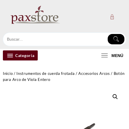
Ir
al
contenido
Categoría
MENÚ
Inicio
/
Instrumentos de cuerda frotada
/
Accesorios Arcos
/ Botón
para Arco de Viola Entero