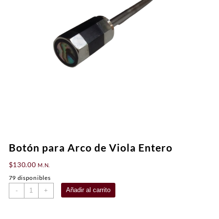
Botón para Arco de Viola Entero
$
130.00
M.N.
79 disponibles
Botón
Añadir al carrito
-
+
para
Arco
de