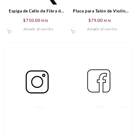
Espiga de Cello de Fibra de
Placa para Talón de Violín/
Carbón
Viola Abulón
$
710.00
$
79.00
M.N.
M.N.
Añadir al carrito
Añadir al carrito