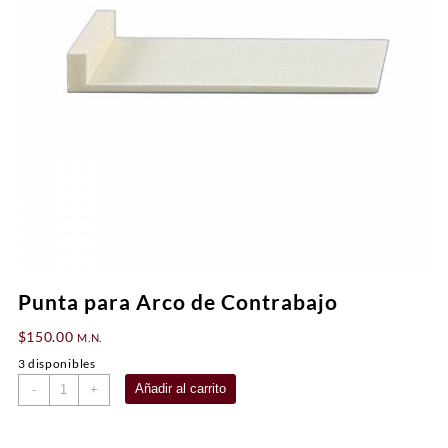
Punta para Arco de Contrabajo
$
150.00
M.N.
3 disponibles
Punta
Añadir al carrito
-
+
para
Arco
de