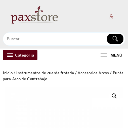
Ir
al
contenido
Categoría
MENÚ
Inicio
/
Instrumentos de cuerda frotada
/
Accesorios Arcos
/ Punta
para Arco de Contrabajo