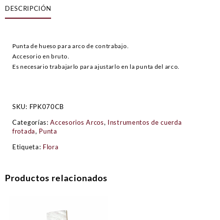
DESCRIPCIÓN
Contrabajo
cantidad
Punta de hueso para arco de contrabajo.
Accesorio en bruto.
Es necesario trabajarlo para ajustarlo en la punta del arco.
SKU:
FPK070CB
Categorías:
Accesorios Arcos
,
Instrumentos de cuerda
frotada
,
Punta
Etiqueta:
Flora
Productos relacionados