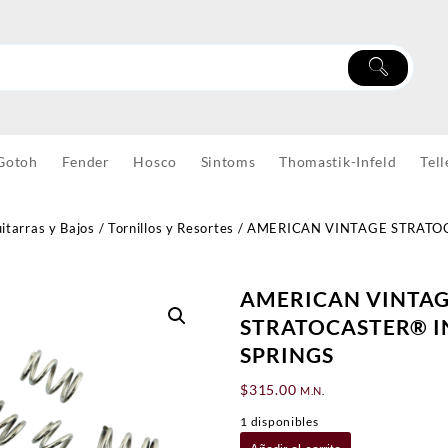
Gotoh
Fender
Hosco
Sintoms
Thomastik-Infeld
Tell
itarras y Bajos
/
Tornillos y Resortes
/ AMERICAN VINTAGE STRATO
AMERICAN VINTA
STRATOCASTER® 
SPRINGS
$
315.00
M.N.
1 disponibles
AMERICAN