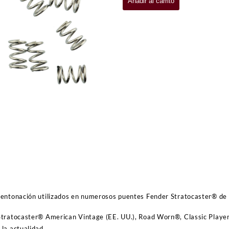
Añadir al carrito
VINTAGE
STRATOCASTER®
INTONATION
SPRINGS
cantidad
entonación utilizados en numerosos puentes Fender Stratocaster® de e
tratocaster® American Vintage (EE. UU.), Road Worn®, Classic Player 
la actualidad.