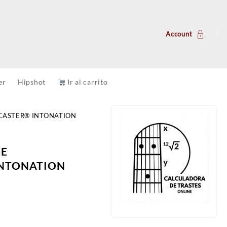
Account
er
Hipshot
Ir al carrito
CASTER® INTONATION
GE
INTONATION