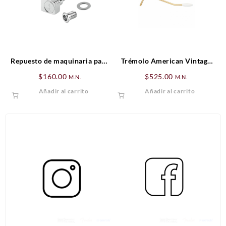
Repuesto de maquinaria para
Trémolo American Vintage
guitarra
Stratocaster® Dorado
$
160.00
$
525.00
M.N.
M.N.
Añadir al carrito
Añadir al carrito