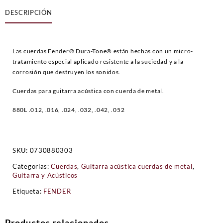
DESCRIPCIÓN
Las cuerdas Fender® Dura-Tone® están hechas con un micro-
tratamiento especial aplicado resistente a la suciedad y a la
corrosión que destruyen los sonidos.
Cuerdas para guitarra acústica con cuerda de metal.
880L .012, .016, .024, .032, .042, .052
SKU:
0730880303
Categorías:
Cuerdas
,
Guitarra acústica cuerdas de metal
,
Guitarra y Acústicos
Etiqueta:
FENDER
Productos relacionados