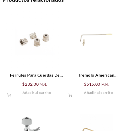
Ferrules Para Cuerdas De
Trémolo American
Bajo, Nickel (4)
Professional
$
232.00
$
515.00
M.N.
M.N.
Jaguar®/Jazzmaster®,
Añadir al carrito
Añadir al carrito
Cromado