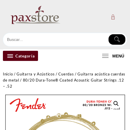
Ir
al
contenido
Categoría
MENÚ
Inicio
/
Guitarra y Acústicos
/
Cuerdas
/
Guitarra acústica cuerdas
de metal
/ 80/20 Dura-Tone® Coated Acoustic Guitar Strings .12
– .52