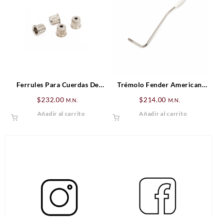
Ferrules Para Cuerdas De
Trémolo Fender American
Bajo, Nickel (4)
Standard/American Series
$
232.00
$
214.00
M.N.
M.N.
Stratocaster®, Cromado para
Añadir al carrito
Añadir al carrito
zurdo