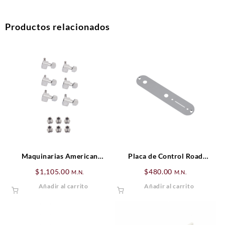
Productos relacionados
Maquinarias American
Placa de Control Road
Standard Series Guitar
Worn® Telecaster®
$
1,105.00
$
480.00
M.N.
M.N.
Cromado (6)
Añadir al carrito
Añadir al carrito