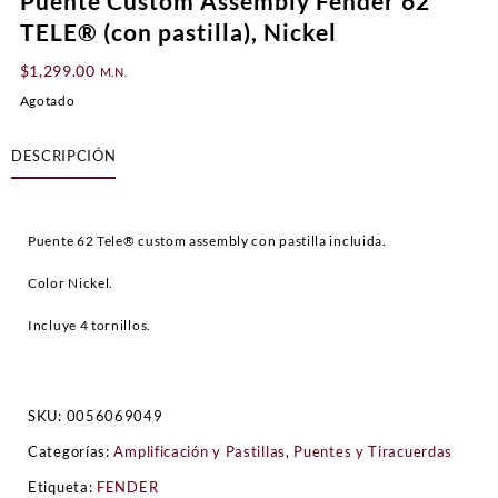
Puente Custom Assembly Fender 62
TELE® (con pastilla), Nickel
$
1,299.00
M.N.
Agotado
DESCRIPCIÓN
Puente 62 Tele® custom assembly con pastilla incluida.
Color Nickel.
Incluye 4 tornillos.
SKU:
0056069049
Categorías:
Amplificación y Pastillas
,
Puentes y Tiracuerdas
Etiqueta:
FENDER