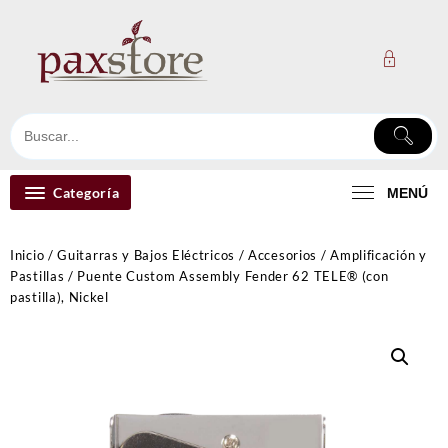
Ir
al
contenido
Categoría
MENÚ
Inicio
/
Guitarras y Bajos Eléctricos
/
Accesorios
/
Amplificación y
Pastillas
/ Puente Custom Assembly Fender 62 TELE® (con
pastilla), Nickel