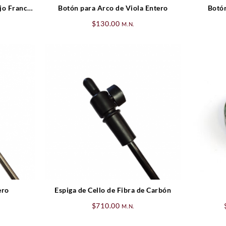
jo Frances
Botón para Arco de Viola Entero
Botón
$
130.00
M.N.
ero
Espiga de Cello de Fibra de Carbón
$
710.00
M.N.