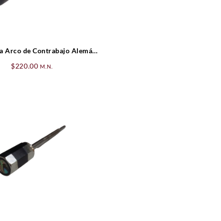
a Arco de Contrabajo Alemán
4/4
$
220.00
M.N.