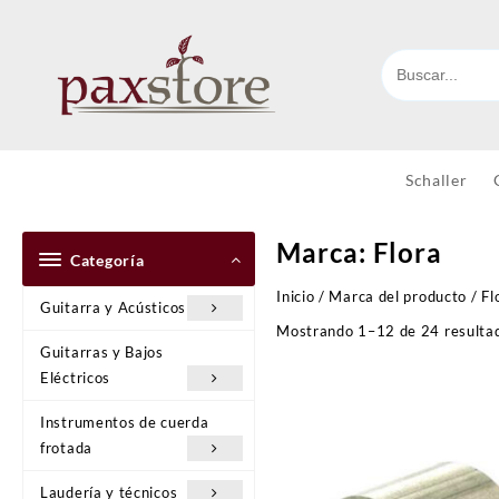
Ir
al
contenido
Schaller
Marca:
Flora
Categoría
Inicio
/ Marca del producto / Fl
Guitarra y Acústicos
Mostrando 1–12 de 24 resulta
Guitarras y Bajos
Eléctricos
Instrumentos de cuerda
frotada
Laudería y técnicos