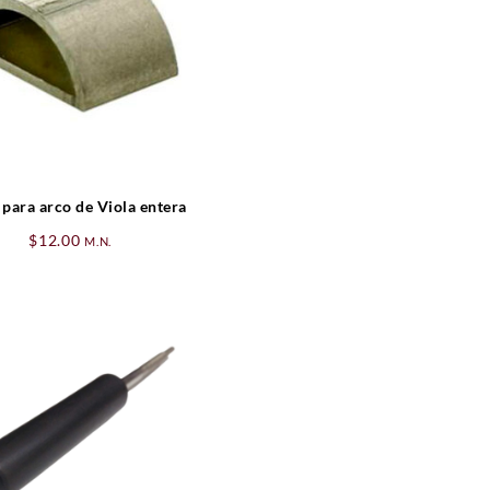
 para arco de Viola entera
$
12.00
M.N.