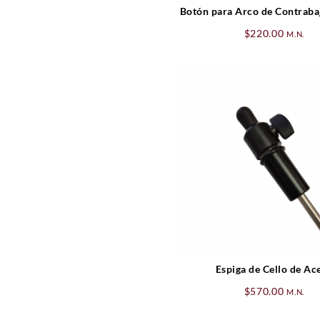
Botón para Arco de Contraba
4/4
$
220.00
M.N.
Espiga de Cello de Ac
$
570.00
M.N.