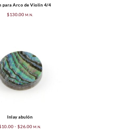
 para Arco de Violín 4/4
$
130.00
M.N.
Inlay abulón
Rango
$
10.00
-
$
26.00
M.N.
de