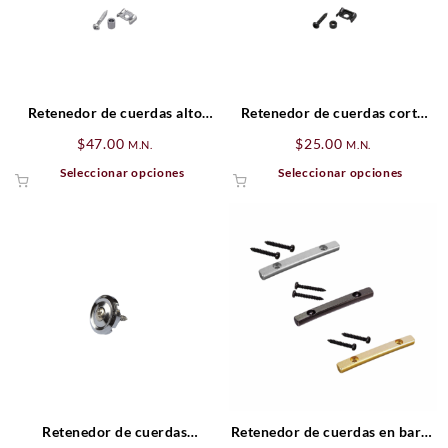
Retenedor de cuerdas alto
Retenedor de cuerdas corto
para guitarra
para guitarra.
$
47.00
$
25.00
M.N.
M.N.
Este
Este
Seleccionar opciones
Seleccionar opciones
producto
produ
tiene
tiene
múltiples
múlti
variantes.
varia
Las
Las
opciones
opcio
se
se
pueden
pued
elegir
elegir
en
en
la
la
página
págin
Retenedor de cuerdas
Retenedor de cuerdas en barra
de
de