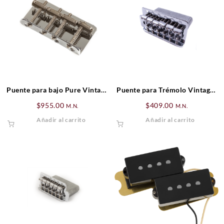
Puente para bajo Pure Vintage
Puente para Trémolo Vintage-
’58 Precision Bass
Style Standard Series
$
955.00
$
409.00
M.N.
M.N.
Stratocaster® (’06-Presente),
Añadir al carrito
Añadir al carrito
Zurdo, Cromado