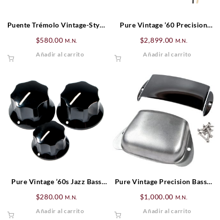
Puente Trémolo Vintage-Style
Pure Vintage ’60 Precision
Standard Series Strat® (’06-
Bass Pickup Set
$
580.00
$
2,899.00
M.N.
M.N.
Presente), Cromado
Añadir al carrito
Añadir al carrito
Pure Vintage ’60s Jazz Bass
Pure Vintage Precision Bass®
Knob Set
Ashtray Cover Set
$
280.00
$
1,000.00
M.N.
M.N.
Añadir al carrito
Añadir al carrito