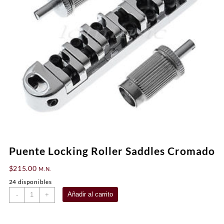
Puente Locking Roller Saddles Cromado
$
215.00
M.N.
24 disponibles
Puente
Añadir al carrito
-
+
Locking
Roller
Saddles