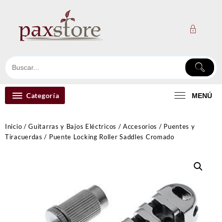
Ir
al
contenido
Categoría
MENÚ
Inicio
/
Guitarras y Bajos Eléctricos
/
Accesorios
/
Puentes y
Tiracuerdas
/ Puente Locking Roller Saddles Cromado