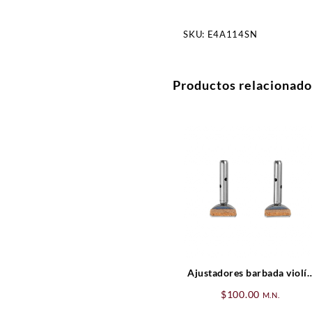
SKU:
E4A114SN
Productos relacionado
Ajustadores barbada violí
modelo Hill
$
100.00
M.N.