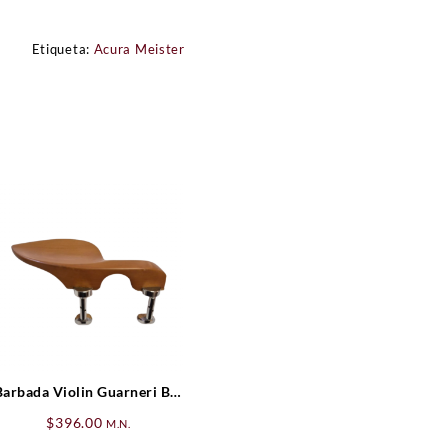
Etiqueta:
Acura Meister
Barbada Violin Guarneri Boj
(Hill)
$
396.00
M.N.