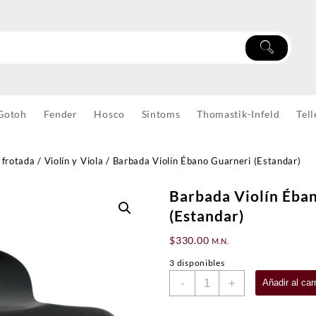
Gotoh
Fender
Hosco
Sintoms
Thomastik-Infeld
Tell
 frotada
/
Violín y Viola
/ Barbada Violín Ébano Guarneri (Estandar)
Barbada Violín Éba
(Estandar)
$
330.00
M.N.
3 disponibles
Barbada
-
+
Añadir al carr
Violín
Ébano