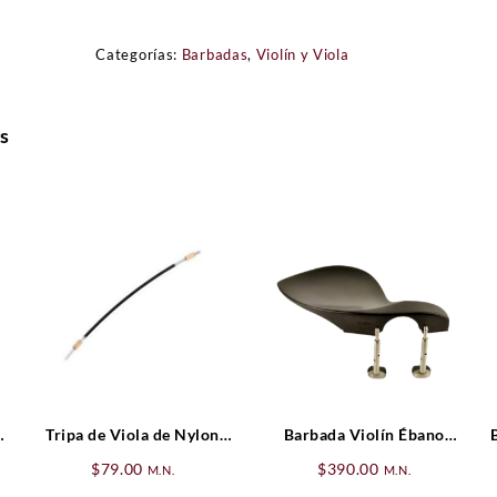
Categorías:
Barbadas
,
Violín y Viola
s
n
Tripa de Viola de Nylon
Barbada Violín Ébano
Teller entera
Guarneri (Hill)
$
79.00
$
390.00
M.N.
M.N.