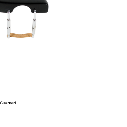
Guarneri
(Estandar)
cantidad
 Guarneri