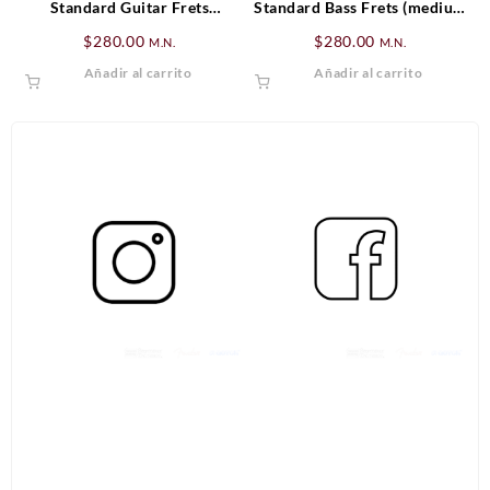
Standard Guitar Frets
Standard Bass Frets (medium
(medium jumbo) (24) Fender
jumbo) (24) Fender
$
280.00
$
280.00
M.N.
M.N.
Añadir al carrito
Añadir al carrito