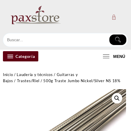
Ir
al
contenido
Categoría
MENÚ
Inicio
/
Laudería y técnicos
/
Guitarras y
Bajos
/
Trastes/Riel
/ 500g Traste Jumbo Nickel/Silver NS 18%