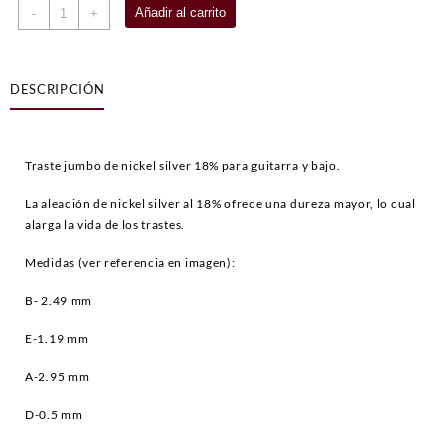
500g
Añadir al carrito
-
+
Traste
Jumbo
Nickel/Silver
DESCRIPCIÓN
NS
18%
cantidad
Traste jumbo de nickel silver 18% para guitarra y bajo.
La aleación de nickel silver al 18% ofrece una dureza mayor, lo cual
alarga la vida de los trastes.
Medidas (ver referencia en imagen):
B- 2.49 mm
E-1.19 mm
A-2.95 mm
D-0.5 mm