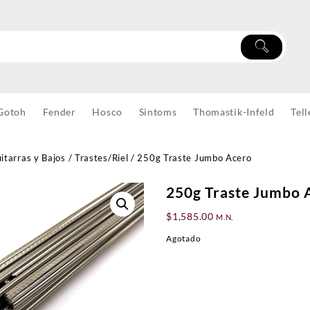
Gotoh
Fender
Hosco
Sintoms
Thomastik-Infeld
Tell
itarras y Bajos
/
Trastes/Riel
/ 250g Traste Jumbo Acero
250g Traste Jumbo 
$
1,585.00
M.N.
Agotado