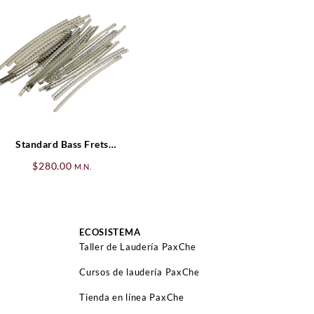
Standard Bass Frets
(medium jumbo) (24) Fender
$
280.00
M.N.
ECOSISTEMA
Taller de Laudería PaxChe
Cursos de laudería PaxChe
Tienda en línea PaxChe