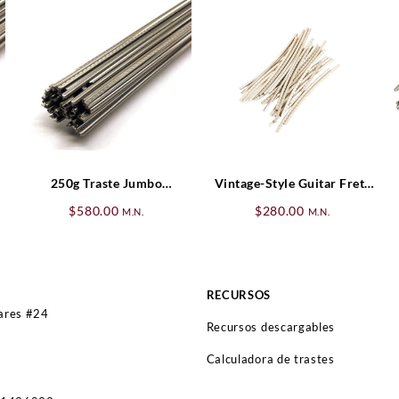
250g Traste Jumbo
Vintage-Style Guitar Frets
Nickel/Silver NS 18%
(24)
$
580.00
$
280.00
M.N.
M.N.
RECURSOS
lares #24
Recursos descargables
Calculadora de trastes