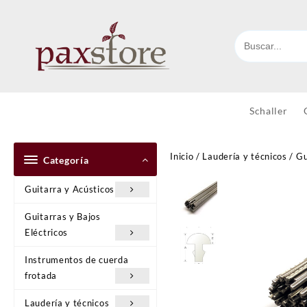
Ir
al
contenido
Schaller
Inicio
/
Laudería y técnicos
/
Gu
Categoría
Guitarra y Acústicos
Guitarras y Bajos
Eléctricos
Instrumentos de cuerda
frotada
Laudería y técnicos