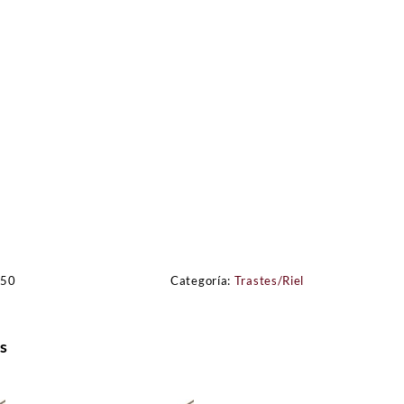
250
Categoría:
Trastes/Riel
s