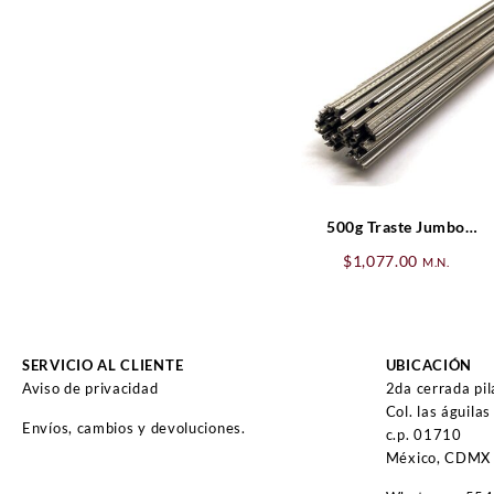
500g Traste Jumbo
Nickel/Silver NS 18%
$
1,077.00
M.N.
SERVICIO AL CLIENTE
UBICACIÓN
Aviso de privacidad
2da cerrada pi
Col. las águilas
Envíos, cambios y devoluciones.
c.p. 01710
México, CDMX