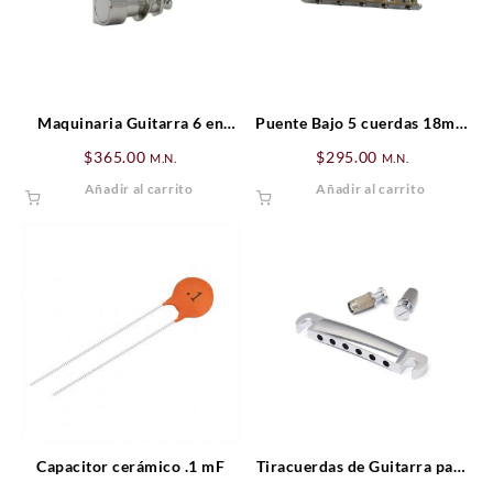
Maquinaria Guitarra 6 en
Puente Bajo 5 cuerdas 18mm
línea Cromadas
Mod1
$
365.00
$
295.00
M.N.
M.N.
Añadir al carrito
Añadir al carrito
Capacitor cerámico .1 mF
Tiracuerdas de Guitarra para
Tune-O-Matic Cromado