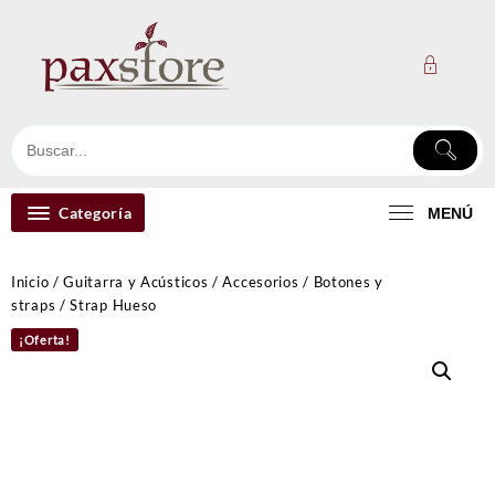
Ir
al
contenido
Categoría
MENÚ
Inicio
/
Guitarra y Acústicos
/
Accesorios
/
Botones y
straps
/ Strap Hueso
¡Oferta!