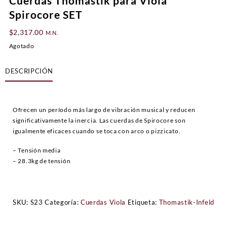
Cuerdas Thomastik para Viola
Spirocore SET
$
2,317.00
M.N.
Agotado
DESCRIPCIÓN
Ofrecen un período más largo de vibración musical y reducen
significativamente la inercia. Las cuerdas de Spirocore son
igualmente eficaces cuando se toca con arco o pizzicato.
– Tensión media
– 28.3kg de tensión
SKU:
S23
Categoría:
Cuerdas Viola
Etiqueta:
Thomastik-Infeld