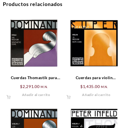
Productos relacionados
Cuerdas Thomastik para
Cuerdas para violín
Viola Dominant SET
Thomastik Superflexible 4/4
$
2,291.00
$
1,435.00
M.N.
M.N.
SET
Añadir al carrito
Añadir al carrito