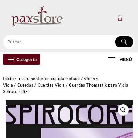
Ir
al
contenido
Categoría
MENÚ
Inicio
/
Instrumentos de cuerda frotada
/
Violín y
Viola
/
Cuerdas
/
Cuerdas Viola
/ Cuerdas Thomastik para Viola
Spirocore SET