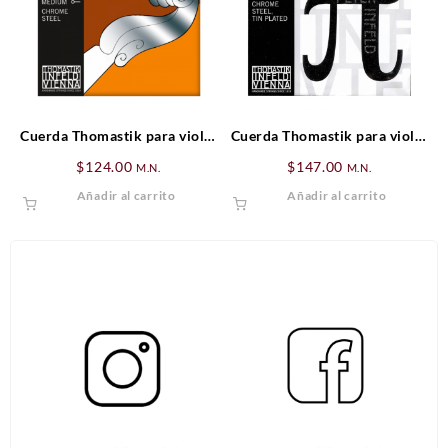
Cuerda Thomastik para violín
Cuerda Thomastik para violín
Mi (E) Dominant
Mi (E) Peter Infeld
$
124.00
$
147.00
M.N.
M.N.
Añadir al carrito
Añadir al carrito