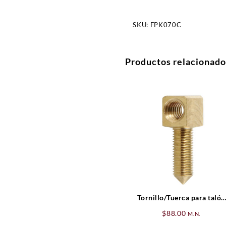
SKU:
FPK070C
Productos relacionado
Tornillo/Tuerca para talón
de Contrabajo 4/4
$
88.00
M.N.