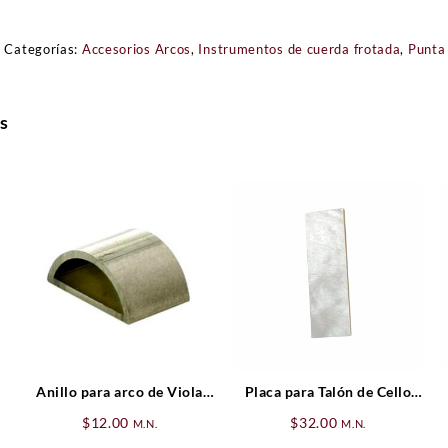
Categorías:
Accesorios Arcos
,
Instrumentos de cuerda frotada
,
Punta
s
Anillo para arco de Viola
Placa para Talón de Cello
entera
Nacar
$
12.00
$
32.00
M.N.
M.N.