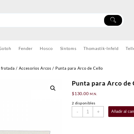
Gotoh
Fender
Hosco
Sintoms
Thomastik-Infeld
Tell
 frotada
/
Accesorios Arcos
/ Punta para Arco de Cello
Punta para Arco de 
$
130.00
M.N.
2 disponibles
Punta
-
+
Añadir al carr
para
Arco
de