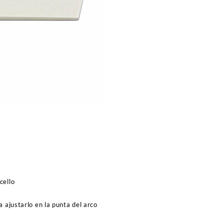
Cello
cantidad
cello
a ajustarlo en la punta del arco