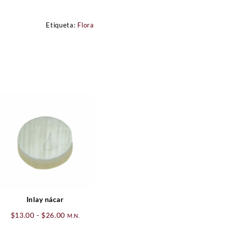
Etiqueta:
Flora
Inlay nácar
Rango
$
13.00
-
$
26.00
M.N.
de