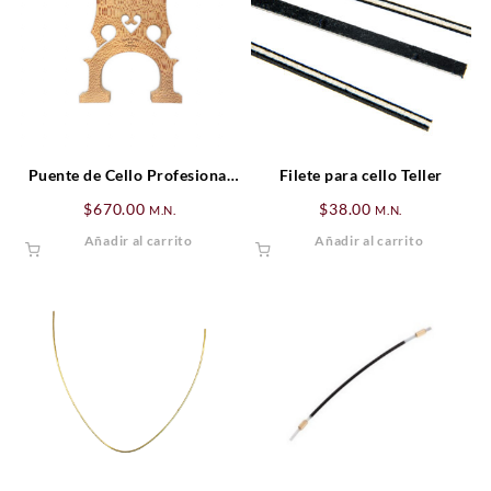
Puente de Cello Profesional
Filete para cello Teller
Josef Teller Aleman * 4/4
$
670.00
$
38.00
M.N.
M.N.
Añadir al carrito
Añadir al carrito