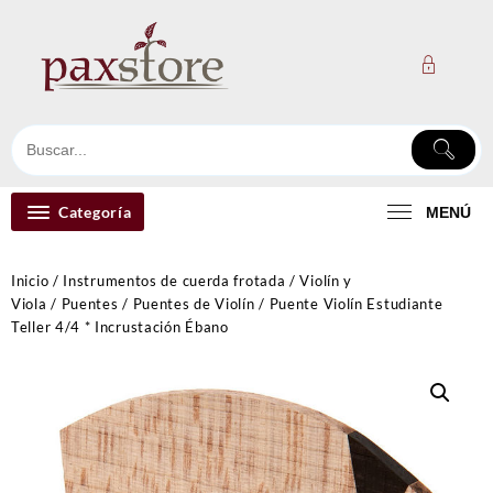
Ir
al
contenido
Categoría
MENÚ
Inicio
/
Instrumentos de cuerda frotada
/
Violín y
Viola
/
Puentes
/
Puentes de Violín
/ Puente Violín Estudiante
Teller 4/4 * Incrustación Ébano