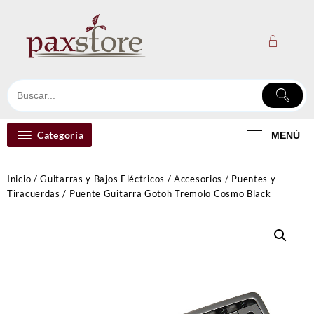
Ir
al
contenido
Categoría
MENÚ
Inicio
/
Guitarras y Bajos Eléctricos
/
Accesorios
/
Puentes y
Tiracuerdas
/ Puente Guitarra Gotoh Tremolo Cosmo Black