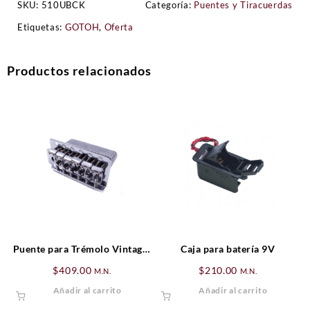
SKU:
510UBCK
Categoría:
Puentes y Tiracuerdas
Etiquetas:
GOTOH
,
Oferta
Productos relacionados
Puente para Trémolo Vintage-
Caja para batería 9V
Style Standard Series
$
409.00
$
210.00
M.N.
M.N.
Stratocaster® (’06-Presente),
Añadir al carrito
Añadir al carrito
Zurdo, Cromado