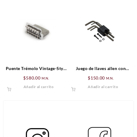
Puente Trémolo Vintage-Style
Juego de llaves allen con
Standard Series Strat® (’06-
soporte
$
580.00
$
150.00
M.N.
M.N.
Presente), Cromado
Añadir al carrito
Añadir al carrito