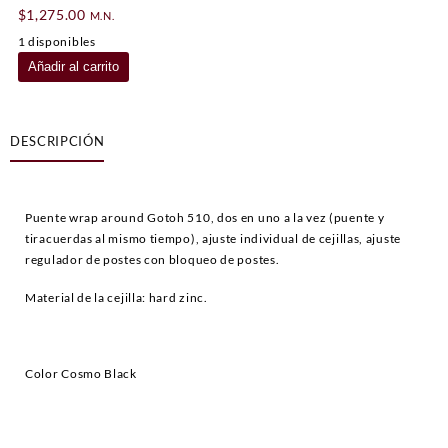
$
1,275.00
M.N.
1 disponibles
Puente
Añadir al carrito
Guitarra
Gotoh
Cosmo
DESCRIPCIÓN
Black
cantidad
Puente wrap around Gotoh 510, dos en uno a la vez (puente y
tiracuerdas al mismo tiempo), ajuste individual de cejillas, ajuste
regulador de postes con bloqueo de postes.
Material de la cejilla: hard zinc.
Color Cosmo Black