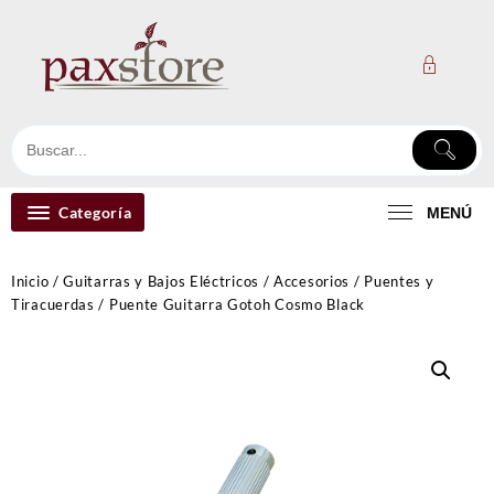
Ir
al
contenido
Categoría
MENÚ
Inicio
/
Guitarras y Bajos Eléctricos
/
Accesorios
/
Puentes y
Tiracuerdas
/ Puente Guitarra Gotoh Cosmo Black