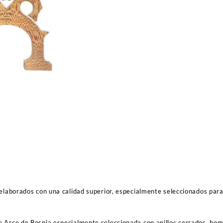
Cello
Profesional
Josef
Teller
Aleman
*
4/4
cantidad
 elaborados con una calidad superior, especialmente seleccionados par
 Arce de Bosnia especialmente seleccionada con anillos cerrados, hom