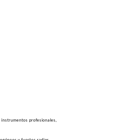
a instrumentos profesionales,
ogéneos y fuertes radios