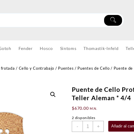
Gotoh
Fender
Hosco
Sintoms
Thomastik-Infeld
Tell
 frotada
/
Cello y Contrabajo
/
Puentes
/
Puentes de Cello
/ Puente de 
Puente de Cello Pro
Teller Aleman * 4/4
$
670.00
M.N.
2 disponibles
Puente
-
+
Añadir al carr
de