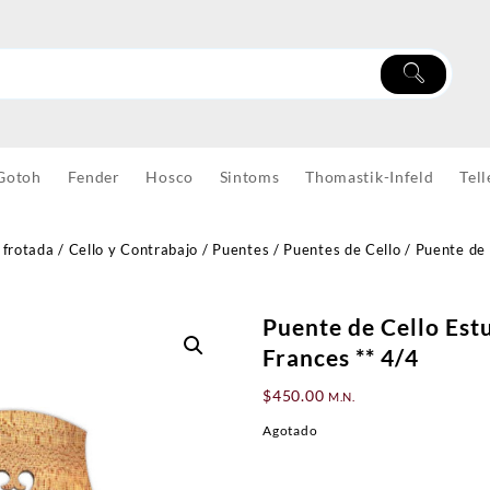
Gotoh
Fender
Hosco
Sintoms
Thomastik-Infeld
Tell
 frotada
/
Cello y Contrabajo
/
Puentes
/
Puentes de Cello
/ Puente de 
Puente de Cello Est
Frances ** 4/4
$
450.00
M.N.
Agotado