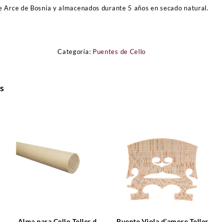
e Arce de Bosnia y almacenados durante 5 años en secado natural.
Categoría:
Puentes de Cello
s
l
Alma para Cello Teller de
Puente Viola d’amore Teller