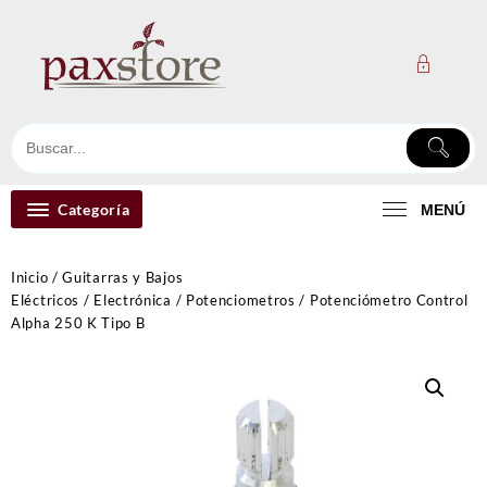
Ir
al
contenido
Categoría
MENÚ
Inicio
/
Guitarras y Bajos
Eléctricos
/
Electrónica
/
Potenciometros
/ Potenciómetro Control
Alpha 250 K Tipo B