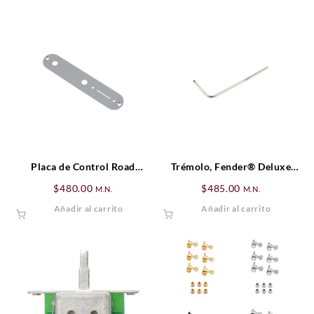
Placa de Control Road
Trémolo, Fender® Deluxe
Worn® Telecaster®
Locking Trémolo, Cromado
$
480.00
$
485.00
M.N.
M.N.
Añadir al carrito
Añadir al carrito