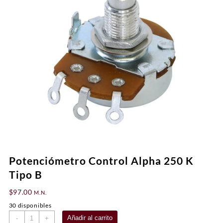
Potenciómetro Control Alpha 250 K
Tipo B
$
97.00
M.N.
30 disponibles
Potenciómetro
Añadir al carrito
-
+