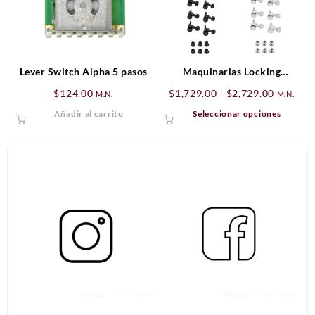
Lever Switch Alpha 5 pasos
Maquinarias Locking
Stratocaster®/Telecaster®
Rango
$
124.00
$
1,729.00
-
$
2,729.00
M.N.
M.N.
Staggered (Escalonadas)
de
Este
Añadir al carrito
Seleccionar opciones
precios:
produ
desde
tiene
$1,729.
múltip
hasta
varian
$2,729.
Las
opcio
se
puede
elegir
en
la
págin
de