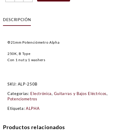
Control
Alpha
250
DESCRIPCIÓN
K
Tipo
B
cantidad
Φ21mm Potenciómetro Alpha
250K, B Type
Con 1 nut y 1 washers
SKU:
ALP-250B
Categorías:
Electrónica
,
Guitarras y Bajos Eléctricos
,
Potenciometros
Etiqueta:
ALPHA
Productos relacionados