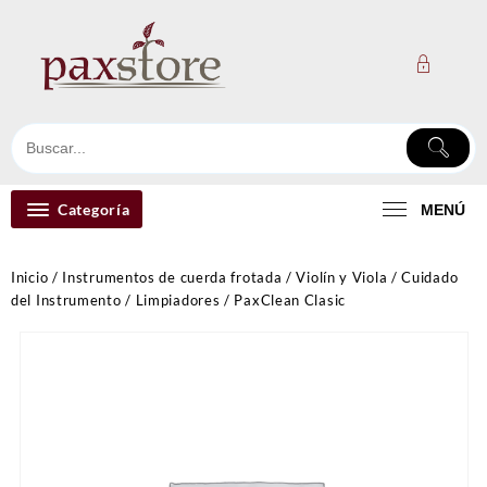
Ir
al
contenido
Categoría
MENÚ
Inicio
/
Instrumentos de cuerda frotada
/
Violín y Viola
/
Cuidado
del Instrumento
/
Limpiadores
/ PaxClean Clasic