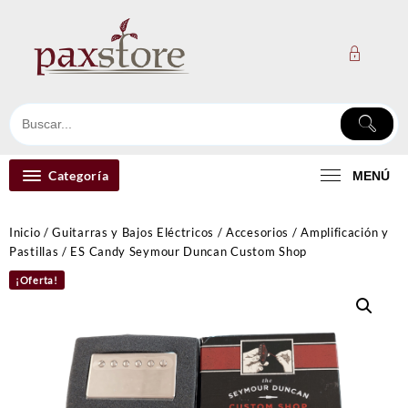
Ir
al
contenido
Categoría
MENÚ
Inicio
/
Guitarras y Bajos Eléctricos
/
Accesorios
/
Amplificación y
Pastillas
/ ES Candy Seymour Duncan Custom Shop
¡Oferta!