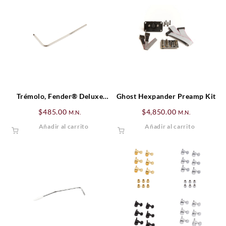
Trémolo, Fender® Deluxe
Ghost Hexpander Preamp Kit
Locking Trémolo, Cromado
$
485.00
$
4,850.00
M.N.
M.N.
Añadir al carrito
Añadir al carrito