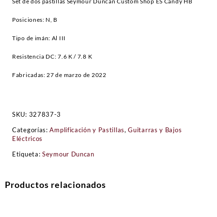
Set de dos pastillas Seymour Duncan Custom Shop ES Candy HB
Posiciones: N, B
Tipo de imán: Al III
Resistencia DC: 7.6 K / 7.8 K
Fabricadas: 27 de marzo de 2022
SKU:
327837-3
Categorías:
Amplificación y Pastillas
,
Guitarras y Bajos
Eléctricos
Etiqueta:
Seymour Duncan
Productos relacionados