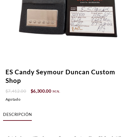
ES Candy Seymour Duncan Custom
Shop
Original
Current
$
7,412.00
$
6,300.00
M.N.
price
price
Agotado
was:
is:
$7,412.00.
$6,300.00.
DESCRIPCIÓN