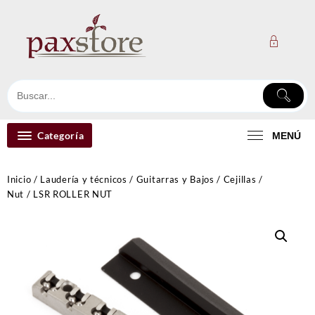
Ir
al
contenido
Categoría
MENÚ
Inicio
/
Laudería y técnicos
/
Guitarras y Bajos
/
Cejillas /
Nut
/ LSR ROLLER NUT