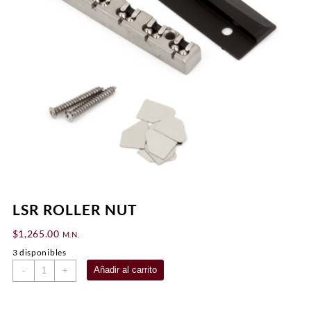
LSR ROLLER NUT
$
1,265.00
M.N.
3 disponibles
LSR
Añadir al carrito
-
+
ROLLER
NUT
cantidad