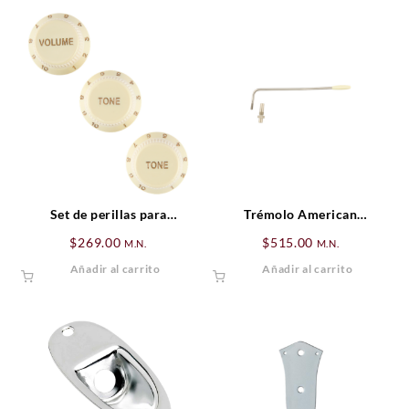
Set de perillas para
Trémolo American
Stratocaster® Soft Touch
Professional
$
269.00
$
515.00
M.N.
M.N.
Jaguar®/Jazzmaster®,
Añadir al carrito
Añadir al carrito
Cromado