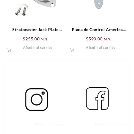
Stratocaster Jack Plate
Placa de Control American
Fender
Vintage ’62 Jazz Bass®,
$
255.00
$
590.00
M.N.
M.N.
Cromada (3-Orificios)
Añadir al carrito
Añadir al carrito