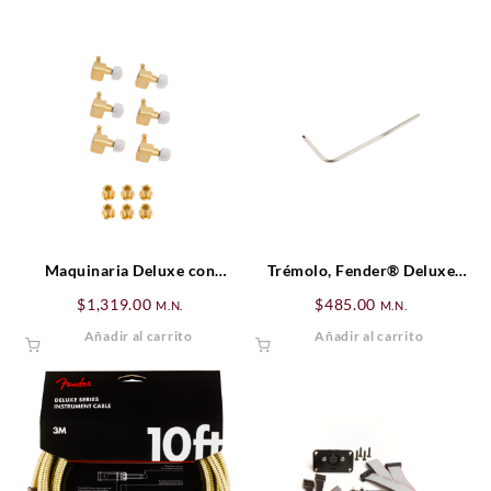
Maquinaria Deluxe con
Trémolo, Fender® Deluxe
botones de perla, Set Dorado
Locking Trémolo, Cromado
$
1,319.00
$
485.00
M.N.
M.N.
(6)
Añadir al carrito
Añadir al carrito