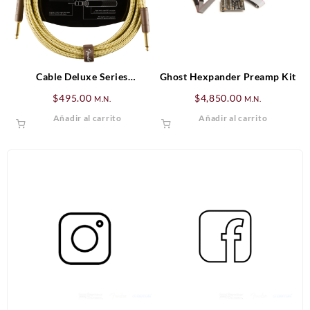
Cable Deluxe Series
Ghost Hexpander Preamp Kit
Instrument, Straight/Straight,
$
495.00
$
4,850.00
M.N.
M.N.
10′, Tweed
Añadir al carrito
Añadir al carrito