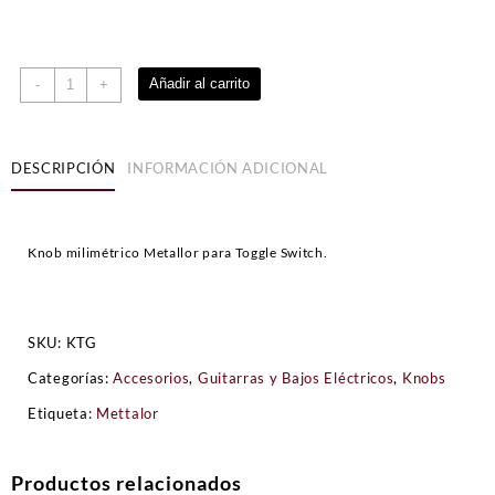
Knob
Añadir al carrito
-
+
Metallor
para
Toggle
DESCRIPCIÓN
INFORMACIÓN ADICIONAL
Switch
cantidad
Knob milimétrico Metallor para Toggle Switch.
SKU:
KTG
Categorías:
Accesorios
,
Guitarras y Bajos Eléctricos
,
Knobs
Etiqueta:
Mettalor
Productos relacionados