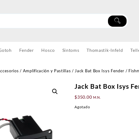
Gotoh
Fender
Hosco
Sintoms
Thomastik-Infeld
Tell
ccesorios
/
Amplificación y Pastillas
/ Jack Bat Box Isys Fender / Fish
Jack Bat Box Isys F
$
350.00
M.N.
Agotado