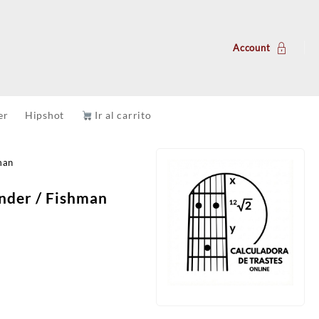
Account
er
Hipshot
Ir al carrito
man
ender / Fishman