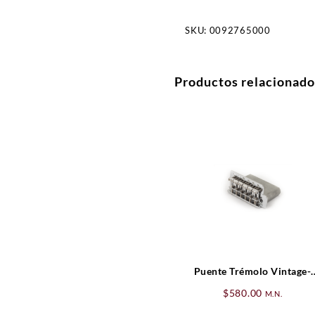
SKU:
0092765000
Productos relacionado
Puente Trémolo Vintage-
Style Standard Series
$
580.00
M.N.
Strat® (’06-Presente),