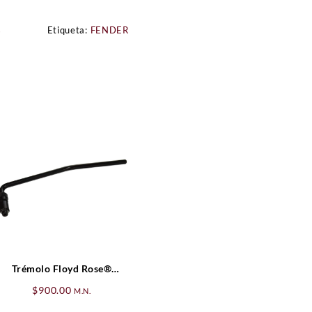
s
Etiqueta:
FENDER
Trémolo Floyd Rose®
Original Assembly, Negro
$
900.00
M.N.