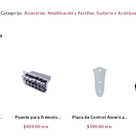
Categorías:
Accesorios
,
Amplificación y Pastillas
,
Guitarra y Acústico
s
Puente para Trémolo
Placa de Control American
Vintage-Style Standard
Vintage ’62 Jazz Bass®,
$
409.00
$
590.00
M.N.
M.N.
Series Stratocaster® (’06-
Cromada (3-Orificios)