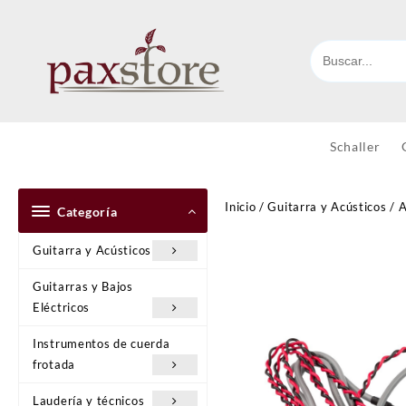
Ir
al
contenido
Schaller
Inicio
/
Guitarra y Acústicos
/
A
Categoría
Guitarra y Acústicos
Guitarras y Bajos
Eléctricos
Instrumentos de cuerda
frotada
Laudería y técnicos