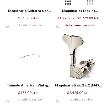
Maquinaria Guitarra 6 en
Maquinarias Locking
línea Cromadas
Stratocaster®/Telecaster®
Rango
$
365.00
$
1,729.00
-
$
2,729.00
M.N.
M.N.
Staggered (Escalonadas)
de
Este
Añadir al carrito
Seleccionar opciones
precios:
produ
desde
tiene
$1,729.
múltip
hasta
varian
$2,729.
Las
opcio
se
puede
elegir
en
la
págin
Trémolo American Vintage
Maquinaria Bajo 2 x 2 (M490)
de
Stratocaster®, Zurdo,
Nickel Schaller
$
435.00
$
2,425.00
M.N.
M.N.
produ
Cromado
Añadir al carrito
Añadir al carrito