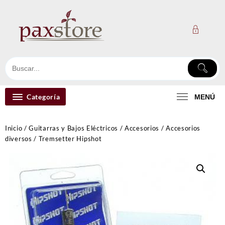
Ir
al
contenido
Categoría
MENÚ
Inicio
/
Guitarras y Bajos Eléctricos
/
Accesorios
/
Accesorios
diversos
/ Tremsetter Hipshot