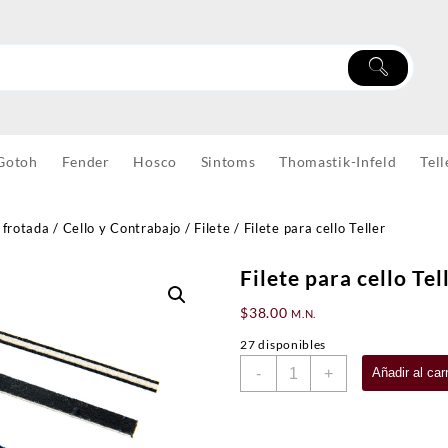
Gotoh
Fender
Hosco
Sintoms
Thomastik-Infeld
Tell
 frotada
/
Cello y Contrabajo
/
Filete
/ Filete para cello Teller
Filete para cello Tel
$
38.00
M.N.
27 disponibles
Filete
-
+
Añadir al carr
para
cello
Teller