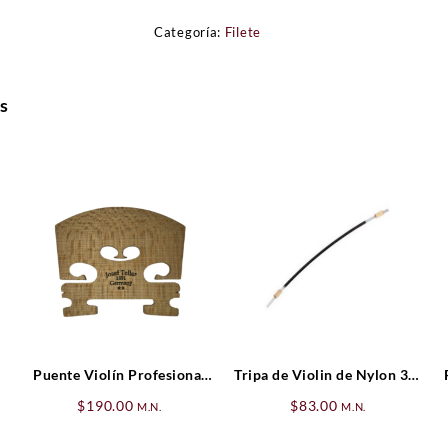
Categoría:
Filete
s
Puente Violín Profesional
Tripa de Violin de Nylon 3/4
Josef Teller Frances** 4/4
– 4/4
$
190.00
$
83.00
M.N.
M.N.