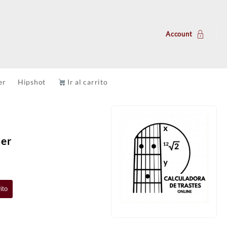
Account
er
Hipshot
Ir al carrito
ler
ito