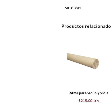
SKU:
38PI
Productos relacionado
Alma para violín y viola
$
215.00
M.N.