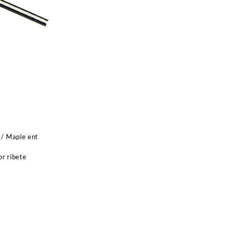
cantidad
 / Maple ent
r ribete