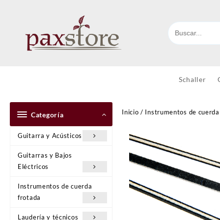
Ir
al
contenido
Schaller
Inicio
/
Instrumentos de cuerda
Categoría
Guitarra y Acústicos
Guitarras y Bajos
Eléctricos
Instrumentos de cuerda
frotada
Laudería y técnicos