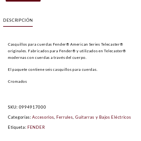
Style
Telecaster®
String
DESCRIPCIÓN
Ferrules
Cromados
cantidad
Casquillos para cuerdas Fender® American Series Telecaster®
originales. Fabricados para Fender® y utilizados en Telecaster®
modernas con cuerdas a través del cuerpo.
El paquete contiene seis casquillos para cuerdas.
Cromados
SKU:
0994917000
Categorías:
Accesorios
,
Ferrules
,
Guitarras y Bajos Eléctricos
Etiqueta:
FENDER