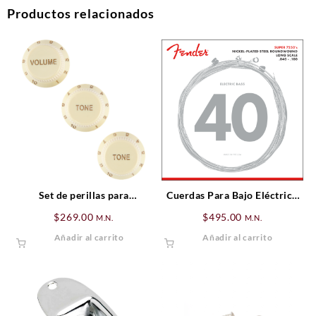
Productos relacionados
Set de perillas para
Cuerdas Para Bajo Eléctrico
Stratocaster® Soft Touch
Súper 7250’s .040 – .100
$
269.00
$
495.00
M.N.
M.N.
Añadir al carrito
Añadir al carrito