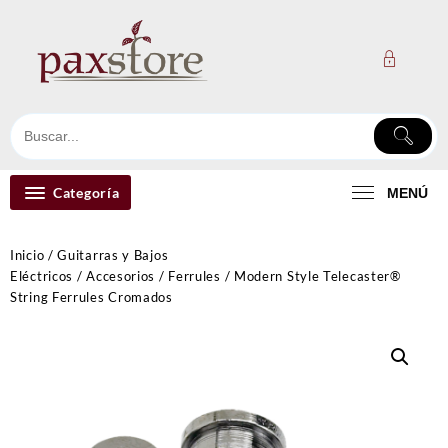
Ir
al
contenido
Categoría
MENÚ
Inicio
/
Guitarras y Bajos
Eléctricos
/
Accesorios
/
Ferrules
/ Modern Style Telecaster®
String Ferrules Cromados