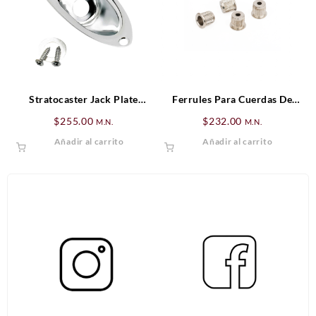
Stratocaster Jack Plate
Ferrules Para Cuerdas De
Fender
Bajo, Nickel (4)
$
255.00
$
232.00
M.N.
M.N.
Añadir al carrito
Añadir al carrito