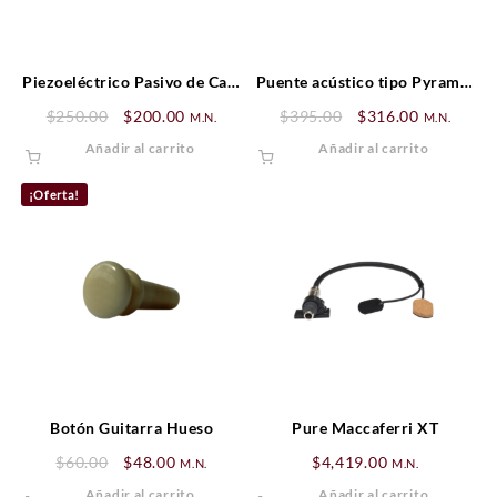
Piezoeléctrico Pasivo de Caja
Puente acústico tipo Pyramid
Plástica
(Ébano)
Original
Current
Original
Current
$
250.00
$
200.00
$
395.00
$
316.00
M.N.
M.N.
price
price
price
price
Añadir al carrito
Añadir al carrito
was:
is:
was:
is:
$250.00.
$200.00.
$395.00.
$316.00.
¡Oferta!
Botón Guitarra Hueso
Pure Maccaferri XT
Original
Current
$
60.00
$
48.00
$
4,419.00
M.N.
M.N.
price
price
Añadir al carrito
Añadir al carrito