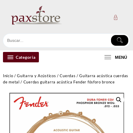
Ir
al
contenido
Categoría
MENÚ
Inicio
/
Guitarra y Acústicos
/
Cuerdas
/
Guitarra acústica cuerdas
de metal
/ Cuerdas guitarra acústica Fender fósforo bronce