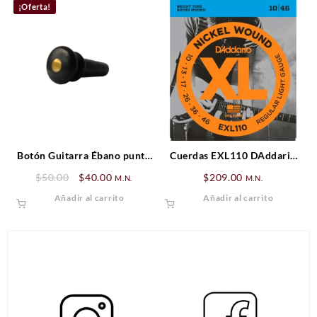
$395.00.
$316.00.
$60.00.
$48.00.
¡Oferta!
Botón Guitarra Ébano punto
Cuerdas EXL110 DAddario
Dorado
Set guitarra eléctrica 10 – 46
Original
Current
$
50.00
$
40.00
$
209.00
M.N.
M.N.
price
price
Añadir al carrito
Añadir al carrito
was:
is:
$50.00.
$40.00.