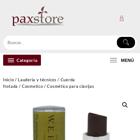
Ir
al
contenido
Categoría
MENÚ
Inicio
/
Laudería y técnicos
/
Cuerda
frotada
/
Cosmetico
/ Cosmético para clavijas