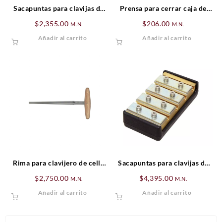
Sacapuntas para clavijas de
Prensa para cerrar caja de
violoncello (Mediano)
Violín/viola (exterior)
$
2,355.00
$
206.00
M.N.
M.N.
Añadir al carrito
Añadir al carrito
Rima para clavijero de cello
Sacapuntas para clavijas de
Standar
violÍn/viola (Standar)
$
2,750.00
$
4,395.00
M.N.
M.N.
Añadir al carrito
Añadir al carrito