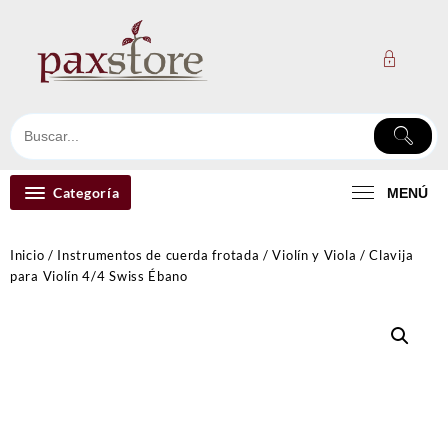
Ir
al
contenido
Categoría
MENÚ
Inicio
/
Instrumentos de cuerda frotada
/
Violín y Viola
/ Clavija
para Violín 4/4 Swiss Ébano