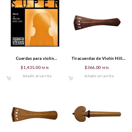
Cuerdas para violín
Tiracuerdas de Violín Hill
Thomastik Superflexible 4/4
Tintul (cejilla negra)
$
1,435.00
$
366.00
M.N.
M.N.
SET
Añadir al carrito
Añadir al carrito