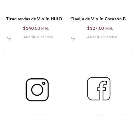
Tiracuerdas de Violín Hill Boj
Clavija de Violín Corazón Boj
(cejilla negra)
(detalles negros)
$
140.00
$
127.00
M.N.
M.N.
Añadir al carrito
Añadir al carrito