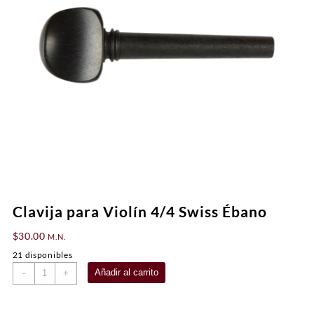
Clavija para Violín 4/4 Swiss Ébano
$
30.00
M.N.
21 disponibles
Clavija
Añadir al carrito
-
+
para
Violín
4/4