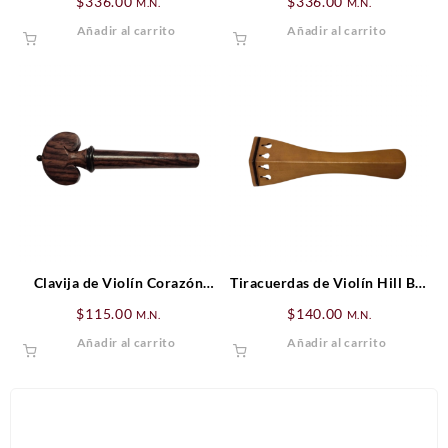
$
336.00
$
336.00
M.N.
M.N.
Añadir al carrito
Añadir al carrito
Clavija de Violín Corazón
Tiracuerdas de Violín Hill Boj
Palo de Rosa (detalles negros)
(cejilla negra)
$
115.00
$
140.00
M.N.
M.N.
Añadir al carrito
Añadir al carrito