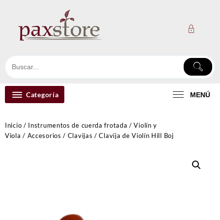
Ir
al
contenido
Categoría
MENÚ
Inicio
/
Instrumentos de cuerda frotada
/
Violín y
Viola
/
Accesorios
/
Clavijas
/ Clavija de Violín Hill Boj