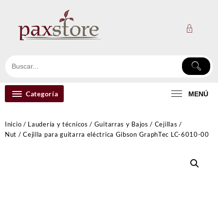
Ir
al
contenido
Categoría
MENÚ
Inicio
/
Laudería y técnicos
/
Guitarras y Bajos
/
Cejillas /
Nut
/ Cejilla para guitarra eléctrica Gibson GraphTec LC-6010-00