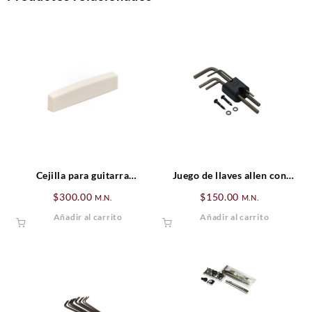
Cejilla para guitarra
Juego de llaves allen con
GraphTech TUSQ NUT
soporte
$
300.00
$
150.00
M.N.
M.N.
BLANK X-L JUMBO
Añadir al carrito
Añadir al carrito