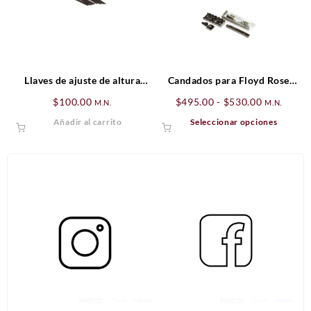
Llaves de ajuste de altura
Candados para Floyd Rose
(.050 HEX)
con agarre superior 41 mm
Rango
$
100.00
$
495.00
-
$
530.00
M.N.
M.N.
de
Este
Añadir al carrito
Seleccionar opciones
precios:
produ
desde
tiene
$495.00
múltip
hasta
varian
$530.00
Las
opcio
se
puede
elegir
en
la
págin
de