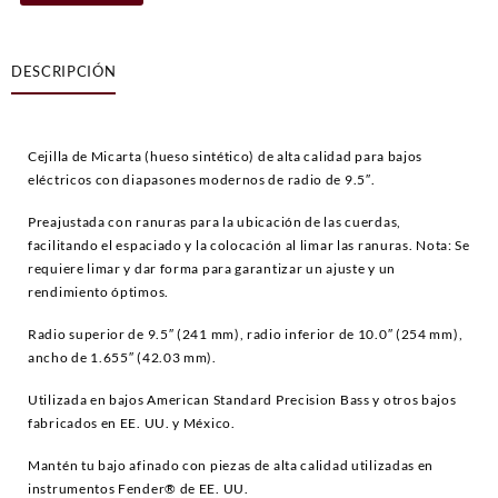
Fender
Precision
Bass®
DESCRIPCIÓN
Pre-
Slotted
Micarta
String
Cejilla de Micarta (hueso sintético) de alta calidad para bajos
Nut
eléctricos con diapasones modernos de radio de 9.5″.
cantidad
Preajustada con ranuras para la ubicación de las cuerdas,
facilitando el espaciado y la colocación al limar las ranuras. Nota: Se
requiere limar y dar forma para garantizar un ajuste y un
rendimiento óptimos.
Radio superior de 9.5″ (241 mm), radio inferior de 10.0″ (254 mm),
ancho de 1.655″ (42.03 mm).
Utilizada en bajos American Standard Precision Bass y otros bajos
fabricados en EE. UU. y México.
Mantén tu bajo afinado con piezas de alta calidad utilizadas en
instrumentos Fender® de EE. UU.