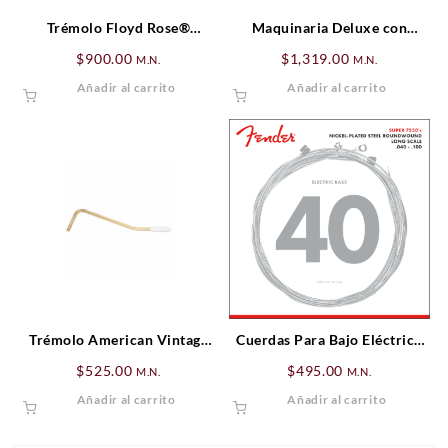
Trémolo Floyd Rose®
Maquinaria Deluxe con
Original Assembly, Negro
botones de perla, Set Dorado
$
900.00
$
1,319.00
M.N.
M.N.
(6)
Añadir al carrito
Añadir al carrito
Trémolo American Vintage
Cuerdas Para Bajo Eléctrico
Stratocaster® Dorado
Súper 7250’s .040 – .100
$
525.00
$
495.00
M.N.
M.N.
Añadir al carrito
Añadir al carrito