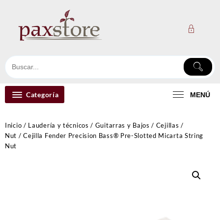
Ir
al
contenido
Categoría
MENÚ
Inicio
/
Laudería y técnicos
/
Guitarras y Bajos
/
Cejillas /
Nut
/ Cejilla Fender Precision Bass® Pre-Slotted Micarta String
Nut