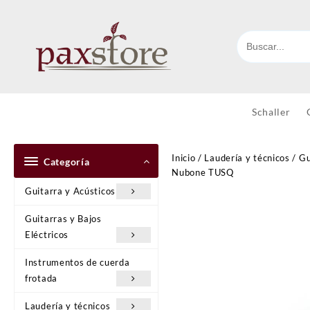
Ir
al
contenido
Schaller
Inicio
/
Laudería y técnicos
/
Gu
Categoría
Nubone TUSQ
Guitarra y Acústicos
Guitarras y Bajos
Eléctricos
Instrumentos de cuerda
frotada
Laudería y técnicos