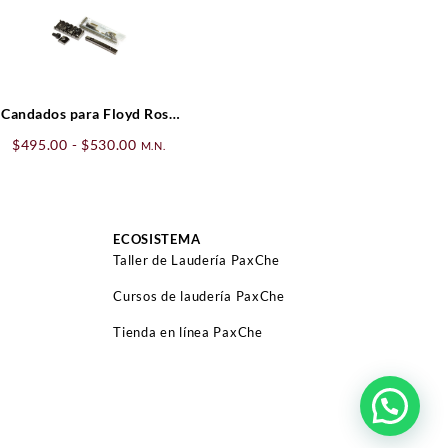
Candados para Floyd Rose
con agarre superior 41 mm
Rango
$
495.00
-
$
530.00
M.N.
de
precios:
desde
$495.00
ECOSISTEMA
hasta
Taller de Laudería PaxChe
$530.00
Cursos de laudería PaxChe
Tienda en línea PaxChe