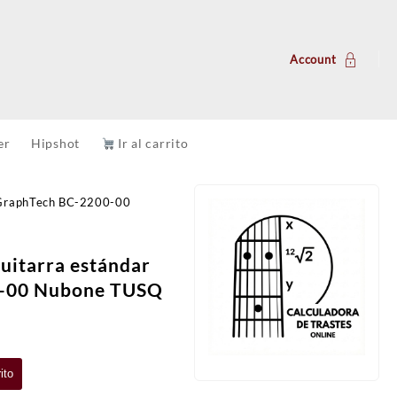
Account
er
Hipshot
Ir al carrito
r GraphTech BC-2200-00
guitarra estándar
0-00 Nubone TUSQ
ito