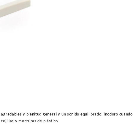
para
guitarra
estándar
GraphTech
BC-
2200-
00
Nubone
TUSQ
cantidad
agradables y plenitud general y un sonido equilibrado. Inodoro cuando s
cejillas y monturas de plástico.