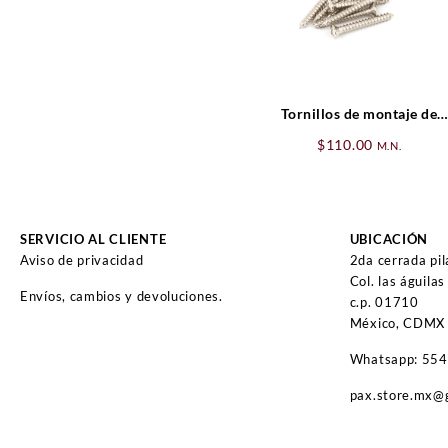
Tornillos de montaje de
botón de correa/puente
$
110.00
M.N.
para Tele® Vintage
SERVICIO AL CLIENTE
UBICACIÓN
Aviso de privacidad
2da cerrada pi
Col. las águilas
Envíos, cambios y devoluciones.
c.p. 01710
México, CDMX
Whatsapp: 55
pax.store.mx@