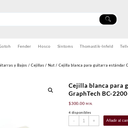
Gotoh
Fender
Hosco
Sintoms
Thomastik-Infeld
Tell
itarras y Bajos
/
Cejillas / Nut
/ Cejilla blanca para guitarra estánda
Cejilla blanca para 
GraphTech BC-220
$
300.00
M.N.
4 disponibles
Cejilla
-
+
Añadir al carr
blanca