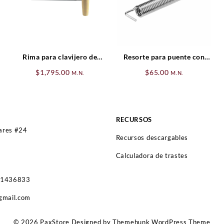
Rima para clavijero de
Resorte para puente con
violin/viola Pequeña
trémolo Tensión Standar
$
1,795.00
$
65.00
M.N.
M.N.
RECURSOS
lares #24
Recursos descargables
Calculadora de trastes
41436833
gmail.com
© 2026
PaxStore
Designed by
Themehunk WordPress Theme