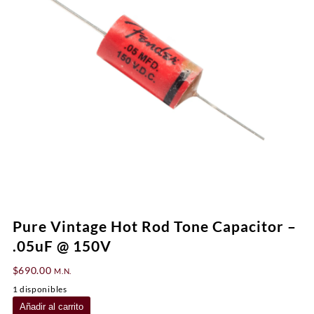
Pure Vintage Hot Rod Tone Capacitor –
.05uF @ 150V
$
690.00
M.N.
1 disponibles
Pure
Añadir al carrito