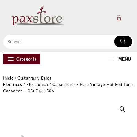
Ir
al
contenido
Categoría
MENÚ
Inicio
/
Guitarras y Bajos
Eléctricos
/
Electrónica
/
Capacitores
/ Pure Vintage Hot Rod Tone
Capacitor – .05uF @ 150V