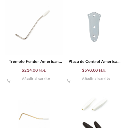
Trémolo Fender American
Placa de Control American
Standard/American Series
Vintage ’62 Jazz Bass®,
$
214.00
$
590.00
M.N.
M.N.
Stratocaster®, Cromado para
Cromada (3-Orificios)
Añadir al carrito
Añadir al carrito
zurdo