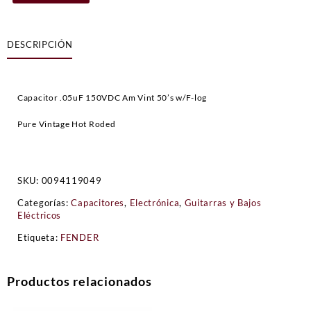
Vintage
Hot
Rod
DESCRIPCIÓN
Tone
Capacitor
-
.05uF
Capacitor .05uF 150VDC Am Vint 50’s w/F-log
@
150V
Pure Vintage Hot Roded
cantidad
SKU:
0094119049
Categorías:
Capacitores
,
Electrónica
,
Guitarras y Bajos
Eléctricos
Etiqueta:
FENDER
Productos relacionados