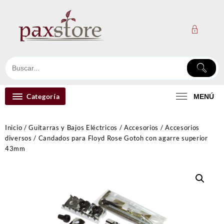
Ir
al
contenido
Categoría
MENÚ
Inicio
/
Guitarras y Bajos Eléctricos
/
Accesorios
/
Accesorios
diversos
/ Candados para Floyd Rose Gotoh con agarre superior
43mm