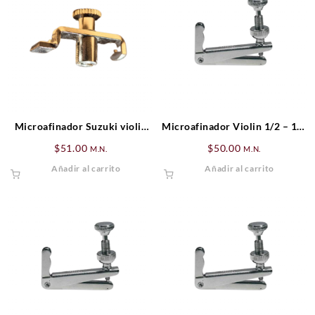
Microafinador Suzuki violin
Microafinador Violin 1/2 – 1/4
1/2 Wittner Nickel
Cromado Wittner
$
51.00
$
50.00
M.N.
M.N.
Añadir al carrito
Añadir al carrito