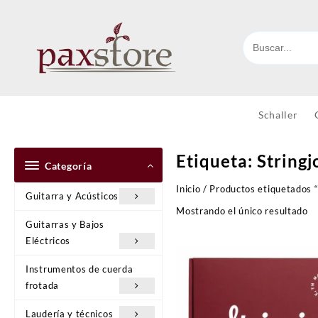
Ir
al
contenido
Schaller
Etiqueta:
Stringj
Categoría
Inicio
/ Productos etiquetados “
Guitarra y Acústicos
Mostrando el único resultado
Guitarras y Bajos
Eléctricos
Instrumentos de cuerda
frotada
Laudería y técnicos