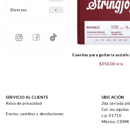
Diversos
Cuerdas para guitarra acústic
11-52
$
350.00
M.N.
SERVICIO AL CLIENTE
UBICACIÓN
Aviso de privacidad
2da cerrada pi
Col. las águilas
Envíos, cambios y devoluciones.
c.p. 01710
México, CDMX