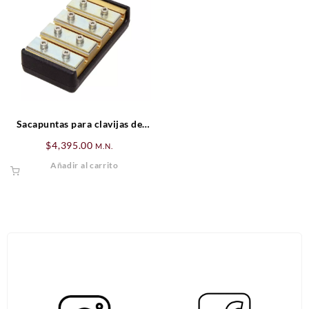
Sacapuntas para clavijas de
violÍn/viola (Standar)
$
4,395.00
M.N.
Añadir al carrito