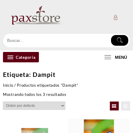
Ir
al
contenido
Categoría
MENÚ
Etiqueta:
Dampit
Inicio
/ Productos etiquetados “Dampit”
Mostrando todos los 3 resultados