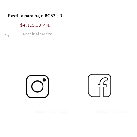
Pastilla para bajo BC52J-B
Bartolini Neck
$
4,115.00
M.N.
Añadir al carrito