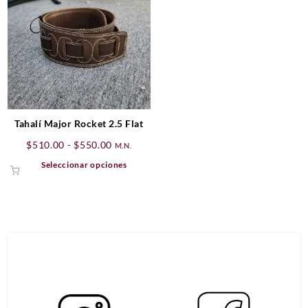
Tahalí Major Rocket 2.5 Flat
Rango
$
510.00
-
$
550.00
M.N.
de
Este
Seleccionar opciones
precios:
producto
desde
tiene
$510.00
múltiples
hasta
variantes.
$550.00
Las
opciones
se
pueden
elegir
en