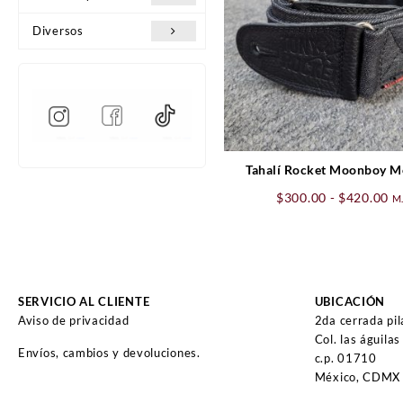
Diversos
Tahalí Rocket Moonboy Me
Ra
$
300.00
-
$
420.00
M
de
pr
de
$3
ha
SERVICIO AL CLIENTE
UBICACIÓN
$4
Aviso de privacidad
2da cerrada pi
Col. las águilas
Envíos, cambios y devoluciones.
c.p. 01710
México, CDMX