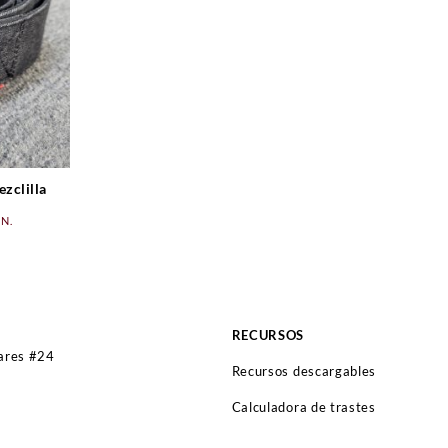
zclilla
ngo
.N.
ecios:
sde
00.00
sta
RECURSOS
20.00
lares #24
Recursos descargables
Calculadora de trastes