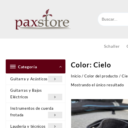
Ir
al
contenido
Schaller
Color:
Cielo
Categoría
Inicio
/ Color del producto / Cie
Guitarra y Acústicos
Mostrando el único resultado
Guitarras y Bajos
Eléctricos
Instrumentos de cuerda
frotada
Laudería y técnicos